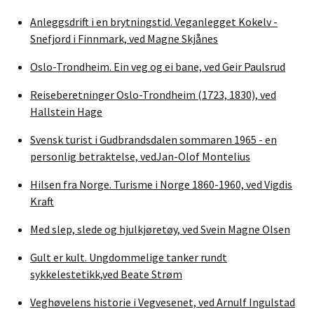
Anleggsdrift i en brytningstid. Veganlegget Kokelv -
Snefjord i Finnmark, ved Magne Skjånes
Oslo-Trondheim. Ein veg og ei bane, ved Geir Paulsrud
Reiseberetninger Oslo-Trondheim (1723, 1830), ved
Hallstein Hage
Svensk turist i Gudbrandsdalen sommaren 1965 - en
personlig betraktelse, vedJan-Olof Montelius
Hilsen fra Norge. Turisme i Norge 1860-1960, ved Vigdis
Kraft
Med slep, slede og hjulkjøretøy, ved Svein Magne Olsen
Gult er kult. Ungdommelige tanker rundt
sykkelestetikk,ved Beate Strøm
Veghøvelens historie i Vegvesenet, ved Arnulf Ingulstad