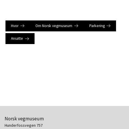
Hvor
Om Norsk vegmuseum
Parkering
Ansatte
Norsk vegmuseum
Hunderfossvegen 757