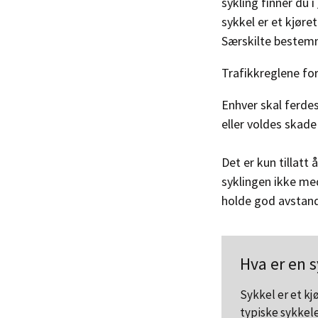
sykling finner du i
sykkel er et kjøre
Særskilte bestemme
Trafikkreglene for
Enhver skal ferde
eller voldes skade 
Det er kun tillatt 
syklingen ikke med
holde god avstan
Hva er en 
Sykkel er et kj
typiske sykkele