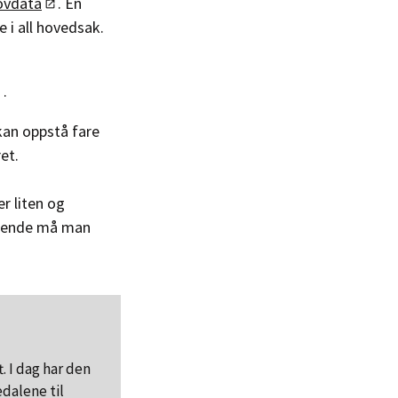
Lovdata
. En
 i all hovedsak.
.
kan oppstå fare
et.
er liten og
 gående må man
. I dag har den
dalene til