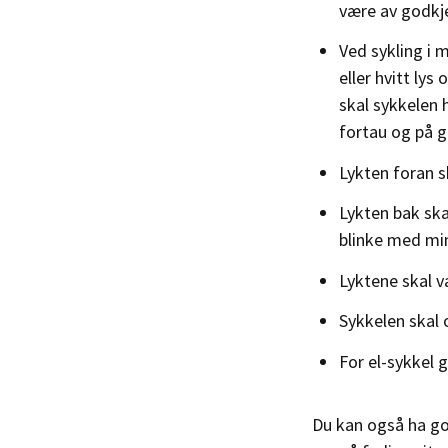
være av godkje
Ved sykling i 
eller hvitt lys
skal sykkelen 
fortau og på ga
Lykten foran sk
Lykten bak ska
blinke med min
Lyktene skal v
Sykkelen skal
For el-sykkel 
Du kan også ha god