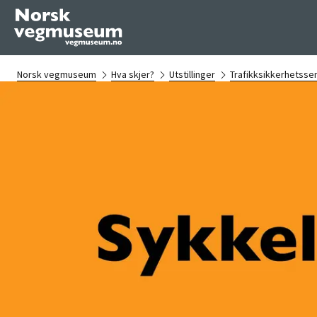
Norsk vegmuseum
Hva skjer?
Utstillinger
Trafikksikkerhetsse