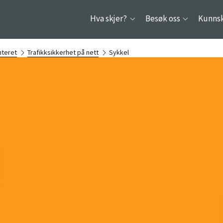
Hva skjer?
Besøk oss
Kunns
nteret
Trafikksikkerhet på nett
Sykkel