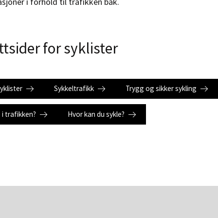
sjoner i forhold til trafikken bak.
tsider for syklister
yklister
Sykkeltrafikk
Trygg og sikker sykling
 i trafikken?
Hvor kan du sykle?