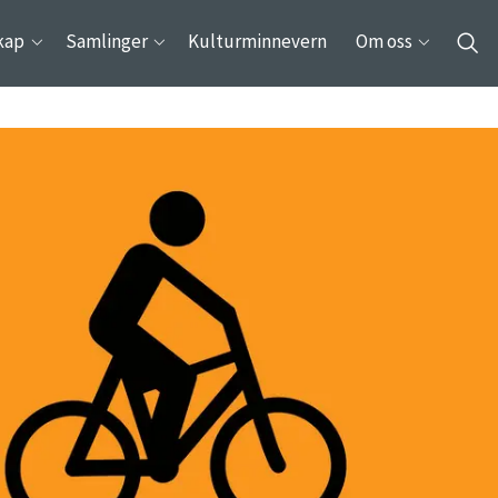
kap
Samlinger
Kulturminnevern
Om oss