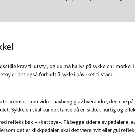
kkel
dsstille krav til utstyr, og du må ha lys på sykkelen i mørke.
retøy er det også forbudt å sykle i påvirket tilstand.
ate bremser som virker uavhengig av hverandre, den ene på
ulet. Sykkelen skal kunne stanse på en sikker, hurtig og effe
rød refleks bak – «kattøye». På begge sidene av pedalene, e
rsom det er klikkpedaler, skal det være hvit eller gul reflek