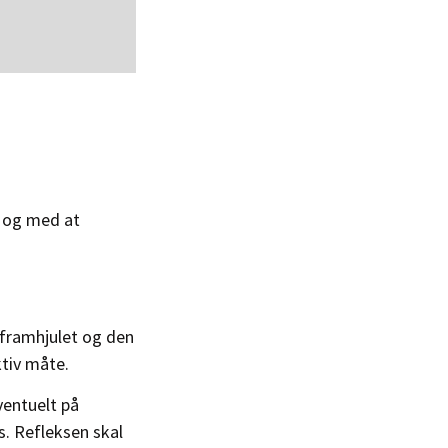
 I og med at
 framhjulet og den
ktiv måte.
ventuelt på
s. Refleksen skal