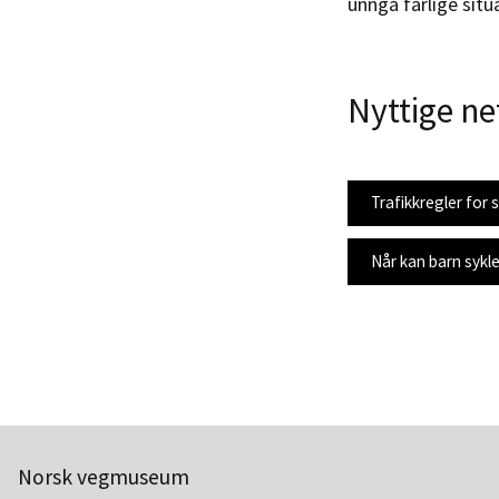
unngå farlige situa
Nyttige net
Trafikkregler for s
Når kan barn sykle
Norsk vegmuseum