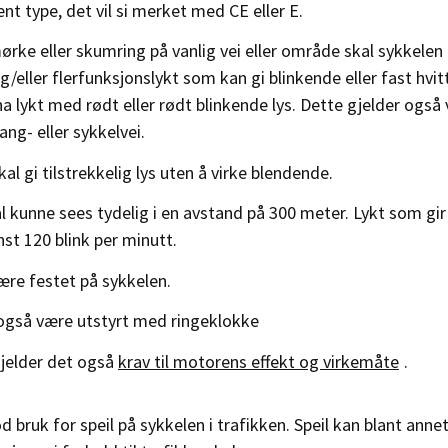
nt type, det vil si merket med CE eller E.
mørke eller skumring på vanlig vei eller område skal sykkelen
 og/eller flerfunksjonslykt som kan gi blinkende eller fast hvit
ha lykt med rødt eller rødt blinkende lys. Dette gjelder også 
ng- eller sykkelvei.
al gi tilstrekkelig lys uten å virke blendende.
l kunne sees tydelig i en avstand på 300 meter. Lykt som gir 
st 120 blink per minutt.
ære festet på sykkelen.
 også være utstyrt med ringeklokke
gjelder det også
krav til motorens effekt og virkemåte
.
 bruk for speil på sykkelen i trafikken. Speil kan blant annet 