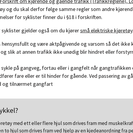
Forskrift om kjørende og gående trafikk (Trafikkreglene), 
tøy og du skal derfor følge samme regler som andre kjørende
lser for syklister finner du i §18 i forskriften.
 syklister gjelder også om du kjører
små elektriske kjøretøy
s hensynsfullt og være aktpågivende og varsom så det ikke 
og slik at annen trafikk ikke unødig blir hindret eller forstyrr
å sykle på gangveg, fortau eller i gangfelt når gangtrafikken 
fører fare eller er til hinder for gående. Ved passering av
d og tilnærmet gangfart
sykkel?
øretøy med ett eller flere hjul som drives fram med muskelkraft
n to hjul som drives fram ved hjelp av en kjedeanordning fra pe