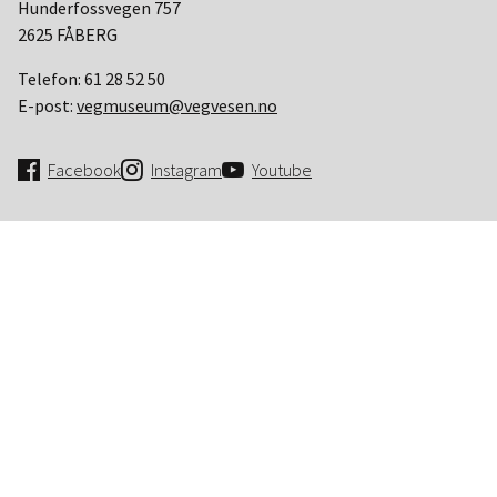
Hunderfossvegen 757
2625 FÅBERG
Telefon:
61 28 52 50
E-post:
vegmuseum@vegvesen.no
Facebook
Instagram
Youtube