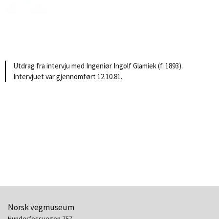
Utdrag fra intervju med Ingeniør Ingolf Glamiek (f. 1893).
Intervjuet var gjennomført 12.10.81.
Norsk vegmuseum
Hunderfossvegen 757