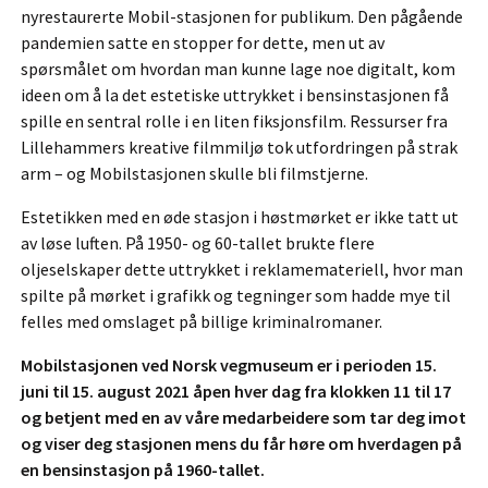
nyrestaurerte Mobil-stasjonen for publikum. Den pågående
pandemien satte en stopper for dette, men ut av
spørsmålet om hvordan man kunne lage noe digitalt, kom
ideen om å la det estetiske uttrykket i bensinstasjonen få
spille en sentral rolle i en liten fiksjonsfilm. Ressurser fra
Lillehammers kreative filmmiljø tok utfordringen på strak
arm – og Mobilstasjonen skulle bli filmstjerne.
Estetikken med en øde stasjon i høstmørket er ikke tatt ut
av løse luften. På 1950- og 60-tallet brukte flere
oljeselskaper dette uttrykket i reklamemateriell, hvor man
spilte på mørket i grafikk og tegninger som hadde mye til
felles med omslaget på billige kriminalromaner.
Mobilstasjonen ved Norsk vegmuseum er i perioden 15.
juni til 15. august 2021 åpen hver dag fra klokken 11 til 17
og betjent med en av våre medarbeidere som tar deg imot
og viser deg stasjonen mens du får høre om hverdagen på
en bensinstasjon på 1960-tallet.