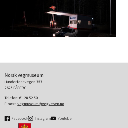
Fra innspilling
Bil foran Mobilstasjon i høstmørket
Norsk vegmuseum
Hunderfossvegen 757
2625 FÅBERG
Telefon:
61 28 52 50
E-post:
vegmuseum@vegvesen.no
Facebook
Instagram
Youtube